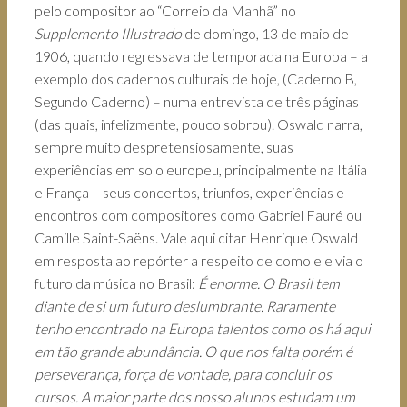
pelo compositor ao “Correio da Manhã” no
Supplemento Illustrado
de domingo, 13 de maio de
1906, quando regressava de temporada na Europa – a
exemplo dos cadernos culturais de hoje, (Caderno B,
Segundo Caderno) – numa entrevista de três páginas
(das quais, infelizmente, pouco sobrou). Oswald narra,
sempre muito despretensiosamente, suas
experiências em solo europeu, principalmente na Itália
e França – seus concertos, triunfos, experiências e
encontros com compositores como Gabriel Fauré ou
Camille Saint-Saëns. Vale aqui citar Henrique Oswald
em resposta ao repórter a respeito de como ele via o
futuro da música no Brasil:
É enorme. O Brasil tem
diante de si um futuro deslumbrante. Raramente
tenho encontrado na Europa talentos como os há aqui
em tão grande abundância. O que nos falta porém é
perseverança, força de vontade, para concluir os
cursos. A maior parte dos nosso alunos estudam um