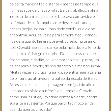
de certa maneira tão distante – menos no tempo que
num espaços de criação, vital. Belos trabalhos, a alma
inquieta de um artista que se buscava com avidez e
seriedade. Mas, foi aqui, diante desses sobrados,
dessas igrejas, dessa humanidade cordial que ele se
encontrou. Aqui, de vez e para sempre, ficou, dando-
nos de si quanto lhe era possível, ou seja, muitíssimo,
pois Oswald não sabia dar-se pela metade, era feito de
uma peça só, íntegro e inteiro. Deu-se a essa cidade,
fez-se povo, cidadão, seu enamorado e seu pintor, um
baiano loiro e tímido, de riso discreto e alma boníssima.
Muitas vezes ao cruzar uma rua, ao entrar numa galeria
de pintura, ao atravessar o páteo da Escola de Belas
Artes, ao descortinar a paisagem sem igual do alto de
uma ladeira, sinto a ausência de Henrique Oswald
como uma injustiça, um crime contra a cidade, contra
sua arte e sua gente. Porque partir tão moço ainda,
quando apenas chegado?