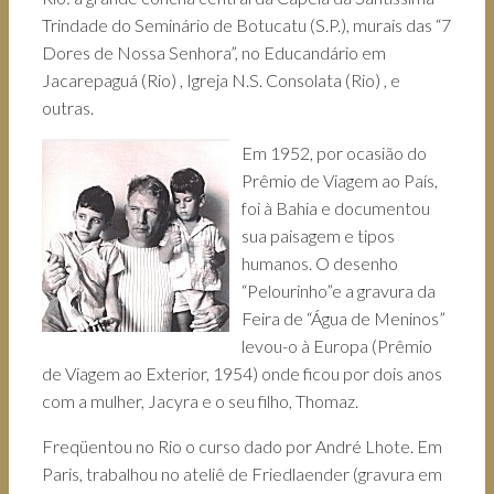
Trindade do Seminário de Botucatu (S.P.), murais das “7
Dores de Nossa Senhora”, no Educandário em
Jacarepaguá (Rio) , Igreja N.S. Consolata (Rio) , e
outras.
Em 1952, por ocasião do
Prêmio de Viagem ao País,
foi à Bahia e documentou
sua paisagem e tipos
humanos. O desenho
“Pelourinho”e a gravura da
Feira de “Água de Meninos”
levou-o à Europa (Prêmio
de Viagem ao Exterior, 1954) onde ficou por dois anos
com a mulher, Jacyra e o seu filho, Thomaz.
Freqüentou no Rio o curso dado por André Lhote. Em
Paris, trabalhou no ateliê de Friedlaender (gravura em