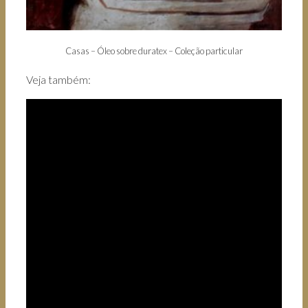
Casas – Óleo sobre duratex – Coleção particular
Veja também: