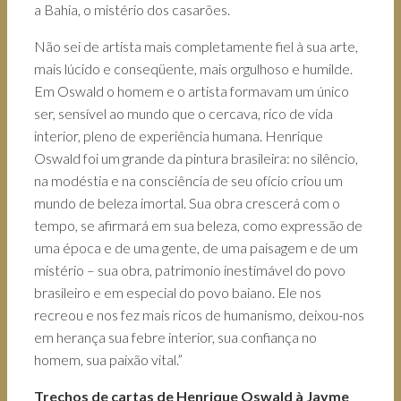
a Bahia, o mistério dos casarões.
Não sei de artista mais completamente fiel à sua arte,
mais lúcido e conseqüente, mais orgulhoso e humilde.
Em Oswald o homem e o artista formavam um único
ser, sensível ao mundo que o cercava, rico de vida
interior, pleno de experiência humana. Henrique
Oswald foi um grande da pintura brasileira: no silêncio,
na modéstia e na consciência de seu ofício criou um
mundo de beleza imortal. Sua obra crescerá com o
tempo, se afirmará em sua beleza, como expressão de
uma época e de uma gente, de uma paisagem e de um
mistério – sua obra, patrimonio inestimável do povo
brasileiro e em especial do povo baiano. Ele nos
recreou e nos fez mais ricos de humanismo, deixou-nos
em herança sua febre interior, sua confiança no
homem, sua paixão vital.”
Trechos de cartas de Henrique Oswald à Jayme