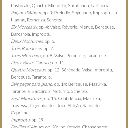
Pastorale; Quarto: Minuetto, Sarabanda, La Caccia.
Pagine d’Album
, op. 3: Preludio, Sognando, Improptu, In
Hamac, Romanza, Scherzo.
Six Morceaux
, op. 4: Valse, Rêverie, Menue, Berceuse,
Barcarola, Improptu.
Deux Nocturnes
, op. 6.
Trois Romances
, op. 7.
Trois Morceaux
, op. 8: Valse, Polonaise, Tarantelle.
Deux Valses Caprice
, op. 11.
Quatre Morceaux
, op. 12: Sérénade, Valse Improptu,
Berceuse, Tarantelle.
Seis peças para piano
, op. 14: Berceuse, Mazurka,
Tarantella, Barcarola, Noturno, Scherzo.
Sept Miniatures
, op. 16: Confidência, Mazurka,
Travessa, Ingenuidade, Doce Aflição, Saudade,
Capricho.
Improptu
, op. 19.
Feuilles d´Album
, op. 20: Inquietude, Chansonette,